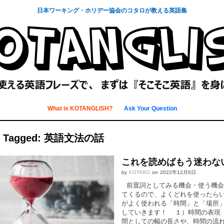
日本ワーキング・ホリデー協会のコタロが教える英語集
What is KOTANGLISH?
Ask Your Question
s Tagged: 英語文法の話
これを読めばもう迷わない
by
KOTARO
on
2022年12月6日
前置詞としてみる機会・使う機会が
てくるので、よくどれを使ったらい
がよく使われる「時間」と「場所
していきます！ １）時間の表現 ま
間としての幅の長さや、時間の流