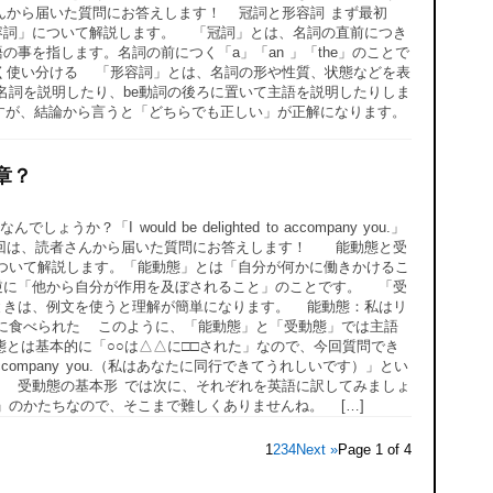
んから届いた質問にお答えします！ 冠詞と形容詞 まず最初
容詞」について解説します。 「冠詞」とは、名詞の直前につき
事を指します。名詞の前につく「a」「an 」「the」のことで
く使い分ける 「形容詞」とは、名詞の形や性質、状態などを表
名詞を説明したり、be動詞の後ろに置いて主語を説明したりしま
らが本題ですが、結論から言うと「どちらでも正しい」が正解になります。
章？
？「I would be delighted to accompany you.」
回は、読者さんから届いた質問にお答えします！ 能動態と受
ついて解説します。「能動態」とは「自分が何かに働きかけるこ
逆に「他から自分が作用を及ぼされること」のことです。 「受
ときは、例文を使うと理解が簡単になります。 能動態：私はリ
私に食べられた このように、「能動態」と「受動態」では主語
とは基本的に「○○は△△に□□された」なので、今回質問でき
ed to accompany you.（私はあなたに同行できてうれしいです）」とい
 受動態の基本形 では次に、それぞれを英語に訳してみましょ
」のかたちなので、そこまで難しくありませんね。 […]
1
2
3
4
Next »
Page 1 of 4