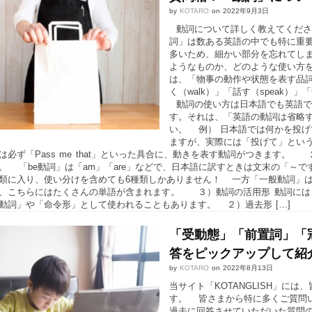
by
KOTARO
on
2022年9月3日
動詞について詳しく教えてくださ
詞」は数ある英語の中でも特に重
多いため、細かい部分を忘れてし
ようなものか、どのような使い方
は、「物事の動作や状態を表す品詞
く（walk）」「話す（speak）
動詞の使い方は日本語でも英語で
す。それは、「英語の動詞は省略
い。 例） 日本語では何かを投
ますが、実際には「投げて」とい
は必ず「Pass me that」といった具合に、動きを表す動詞がつきます。
。 「be動詞」は「am」「are」などで、日本語に訳すときは文末の「～
類に入り、使い分けを含めても6種類しかありません！ 一方「一般動詞」は「歩
、こちらにはたくさんの単語が含まれます。 ３）動詞の活用形 動詞には
動詞」や「命令形」として使われることもあります。 ２）過去形 […]
「受動態」「前置詞」「
答をピックアップして紹
by
KOTARO
on
2022年8月13日
当サイト「KOTANGLISH」に
す。 皆さまから特に多くご質問
過去に回答させていただいた質問