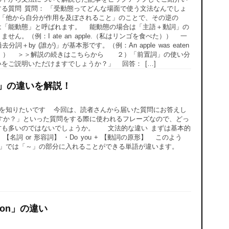
る質問 質問： 「受動態ってどんな場面で使う文法なんでしょ
は「他から自分が作用を及ぼされること」のことで、その逆の
は「能動態」と呼ばれます。 能動態の場合は「主語＋動詞」の
ん。（例：I ate an apple.（私はリンゴを食べた）） 一
＋by (誰が)」が基本形です。（例：An apple was eaten
れた）） ＞＞解説の続きはこちらから ２）「前置詞」の使い分
いをご説明いただけますでしょうか？」 回答： […]
you」の違いを解説！
」の違いを知りたいです 今回は、読者さんから届いた質問にお答えし
すか？」といった質問をする際に使われるフレーズなので、どっ
方も多いのではないでしょうか。 文法的な違い まずは基本的
 【名詞 or 形容詞】 ・Do you + 【動詞の原形】 このよう
 you ～」では「～」の部分に入れることができる単語が違います。
ation」の違い