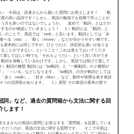
い 今回は、読者さんから届いた質問にお答えします！ 「動
要度の高い品詞です！しかし、英語の勉強でも初期で学ぶことが
まう方も多いのではないでしょうか。 改めて「動詞」とはどの
をするのか確認していきましょう！ １）動詞とは 「動詞」と
」のことで、英語では「verb」と言います。動詞としては「歩
」「食べる（eat）」「動く（move）」などが分かりやすい例です。
も基本的には同じですが、ひとつだけ、決定的な違いがありま
することができない」ということ！これは覚えておいてくださ
げて渡してほしい時でも「それちょうだい」という言い方ができ
う動詞を省略しているわけです。しかし、英語では投げて渡して
 ２）動詞の種類 動詞には「be動詞」と「一般動詞」の２種類が
です」「～いる」などになります。「be動詞」の方が動詞としては
く（walk）」「好き（like）」など、動作や状態を表す単語
４つの活用形があります。 １）原型 その単語の基本の形で
冠詞」など、過去の質問箱から文法に関する回
介します！
は、皆さまからの英語の質問にお答えする「質問箱」を設置していま
いただくのが、英語の文法に関する質問です。 そこで今回は、
の中から文法について解説した記事をピックアップしてご紹介い