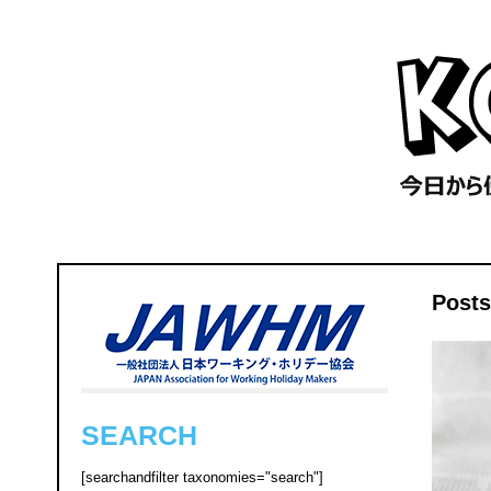
Post
SEARCH
[searchandfilter taxonomies="search"]