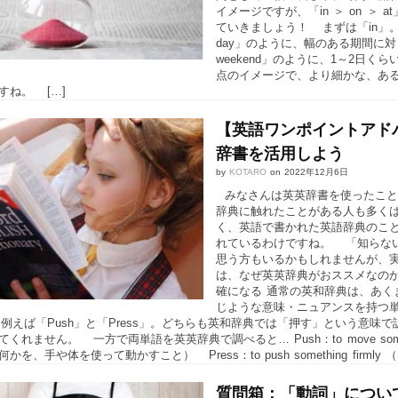
イメージですが、「in ＞ on 
ていきましょう！ まずは「in」。 「in th
day」のように、幅のある期間に対して
weekend」のように、1～2日く
点のイメージで、より細かな、ある一
すね。 […]
【英語ワンポイントアド
辞書を活用しよう
by
KOTARO
on
2022年12月6日
みなさんは英英辞書を使ったこと
辞典に触れたことがある人も多く
く、英語で書かれた英語辞典のこ
れているわけですね。 「知らな
思う方もいるかもしれませんが、
は、なぜ英英辞典がおススメなの
確になる 通常の英和辞典は、あく
じような意味・ニュアンスを持つ
例えば「Push」と「Press」。どちらも英和辞典では「押す」という意
れません。 一方で両単語を英英辞典で調べると… Push：to move someone or somet
かを、手や体を使って動かすこと） Press：to push something firml
質問箱：「動詞」につい