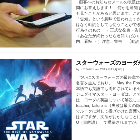
顧客へのお知らせメールの表題は「
問にお答えします！ 何かを通知すること
も見たことがあると思います。こ
「告知」という意味で使われますが、「N
はなく動詞としても使うことができます
行為そのもの ・）正式な発表・告知 例）Pleas
（あなたが終わったら通知ください）
内、看板 ・）注意、警告 【動詞】
スターウォーズのヨーダ
by
KOTARO
on
2019年12月20日
ついにスターウォーズの最終章で
名言を生んでおり、「May the Fo
本語でも英語でも周知されている
ジェダイマスター・ヨーダは、と
は、ヨーダの英語について解説します！ 
teacher, failure is（
でルークに対して投げかけた言葉です。通常であ
はずですが、文法がおかしなことに
O（目的語）」で構築されますが、こ