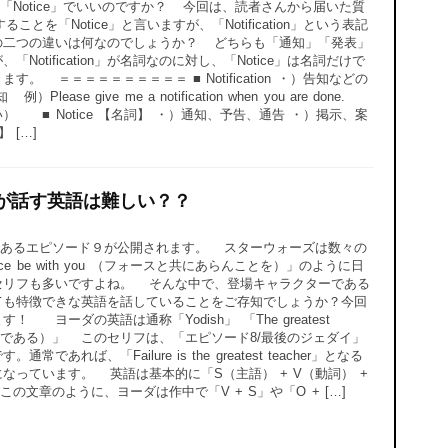
Notice」でいいのですか？ 今回は、読者さんから届いた質
を「Notice」と言いますが、「Notification」という表記
の二つの違いは何なのでしょうか？ どちらも「通知」「発表」
otification」が名詞なのに対し、「Notice」は名詞だけで
。 ＝＝＝＝＝＝＝＝＝＝ ■ Notification ・）告知などの
e give me a notification when you are done.
 ■ Notice 【名詞】 ・）通知、予告、通告 ・）掲示、案
 […]
が話す英語は難しい？？
あるエピソード９が公開されます。 スターウォーズは数々の
rce be with you （フォースと共にあらんことを）」のように日
セリフも多いですよね。 そんな中で、登場キャラクターである
ても特徴できな英語を話していることをご存知でしょうか？今回
ヨーダの英語は通称「Yodish」 「The greatest
失敗は最大の師である）」 このセリフは、「エピソード8/最後のジェダイ」
れば、「Failure is the greatest teacher」となる
なっています。 英語は基本的に「S（主語） + V（動詞） +
の文章のように、ヨーダは作中で「V + S」や「O + […]