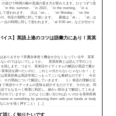
＞ at」の並びで時間の幅や意識の置き方が変わります。ひとつずつ見
is summer」「in 2022」「in the morning」「in a
使われます。 次は「on」。 「on Monday」「on the
らいの、特定の期間に対して使います。 最後は「at」。 「at」は
点の時間に対して使われます。「at 9:00 am」などが分かり
バイス】英語上達のコツは語彙力にあり！英英
はありますか？辞書自体使う機会が少なくなっている中、英英
はないのではないでしょうか。 英英辞典とは読んで字のごと
とを指します。つまり、英単語やイディオムの解説が英語で書か
い英単語を調べたいのに、これじゃ分からないじゃないか！」と
実は英英辞典は英語学習にっもってこいな教材なのです！ 今日
か。その理由について解説していきます。 １）単語の理解が正
まで単語やイディオムの意味を紹介するだけです。そのため、同
単語でもなるべく簡潔に和訳し、細かい部分まで解説してくれま
味で訳されていますが、どのように使い分ければいいのかを英和辞典
hing by pressing them with your hands or body
y （なにかを強く押すこと） […]
て詳しく知りたいです