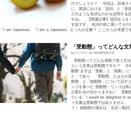
のでしょうか？ 今回は、読者さ
に、英語における「冠詞」と「形
どのような名詞なのかを説明する語の
すね。 【関連記事】冠詞をうま
す語です。 名詞の前に置いてその
I am Japanese」「I am a Japanese」どっちが正解？ ここか
「受動態」ってどんな文
by
KOTARO
on
2019年5月17日
受動態ってどんな場面で使う文法なんでしょうか
という文章は受動態ですか？ 今
動態 まずは「受動」と「能動」に
と」であり、「受動態」とはその
動態」と「能動態」について話す
ンゴを食べた 受動態：リンゴは
が変わるの分かりますね！ 受動態
ている「I would be delight
う文書は受動態ではありません。
う！ 能動態の場合は「主語＋動詞