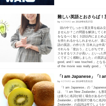
難しい英語とおさらば！
by
KOTARO
on
2019年9月27日
頭の中でしっかり英文章を組み立
ませんか？この問題を解決してく
をなるべく短く３語以内にまとめ
を持たれるかもしれませんが、逆
語の英語」の作り方 日本人は中高
それらを「使おう」としがちです
スをするリスクが高い」といった
くてすごく感動しました」の英訳は「Film direc
good, and I was touched.」となる
of the movie was really good.」「
「I am Japanese」「I
by
KOTARO
on
2019年5月31日
「I am Japanese」の「Ja
は、「I am New Zealande
は後ろに名詞が続く場合があるので
Zealander」が形容詞で後ろ
Zealander」の品詞は何でし