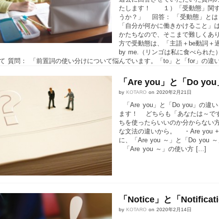
たします！ １）「受動態」関す
うか？」 回答： 「受動態」と
「自分が何かに働きかけること」
かたちなので、そこまで難しくありませ
方で受動態は、「主語＋be動詞＋過去分詞
by me.（リンゴは私に食べら
て 質問： 「前置詞の使い分けについて悩んでいます。「to」と「for」の違
「Are you」と「Do 
by
KOTARO
on
2020年2月21日
「Are you」と「Do you
ます！ どちらも「あなたは～で
ちを使ったらいいのか分からない
な文法の違いから。 ・Are you +
に、「Are you ～」と「Do
「Are you ～」の使い方 […]
「Notice」と「Notific
by
KOTARO
on
2020年2月14日