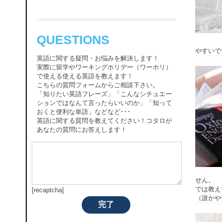
QUESTIONS
やすいで
英語に関する疑問・お悩みを解決します！
実際に留学やワーキングホリデー（ワーホリ）
で使える使える英語を教えます！
こちらの質問フォームからご相談下さい。
「知りたい英語フレーズ」「こんなシチュエー
ションではなんて言ったらいいのか」「知って
おくと便利な単語」などなど･･･
英語に関する質問を教えてください！コタロが
あなたの質問にお答えします！
せん。 
では教えてく
[recaptcha]
（誰かや何
完了