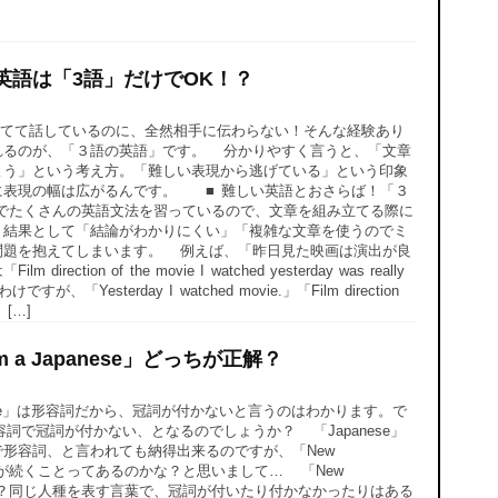
英語は「3語」だけでOK！？
てて話しているのに、全然相手に伝わらない！そんな経験あり
れるのが、「３語の英語」です。 分かりやすく言うと、「文章
よう」という考え方。「難しい表現から逃げている」という印象
に表現の幅は広がるんです。 ■ 難しい英語とおさらば！「３
でたくさんの英語文法を習っているので、文章を組み立てる際に
。結果として「結論がわかりにくい」「複雑な文章を使うのでミ
問題を抱えてしまいます。 例えば、「昨日見た映画は演出が良
tion of the movie I watched yesterday was really
わけですが、「Yesterday I watched movie.」「Film direction
I […]
 am a Japanese」どっちが正解？
panese」は形容詞だから、冠詞が付かないと言うのはわかります。で
r」も形容詞で冠詞が付かない、となるのでしょうか？ 「Japanese」
形容詞、と言われても納得出来るのですが、「New
に名詞が続くことってあるのかな？と思いまして… 「New
ょうか？同じ人種を表す言葉で、冠詞が付いたり付かなかったりはある