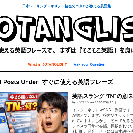
日本ワーキング・ホリデー協会のコタロが教える英語集
What is KOTANGLISH?
Ask Your Question
est Posts Under: すぐに使える英語フレーズ
英語スラング“TN”の意
by
KOTARO
on
2026年3月18日
インターネットやSNS、動画サイ
が増えています。検索やチャットで
れています。しかし、初めて見る
ジネスや日常の会話、掲載されてい
利用例、発音、さらには日本語や