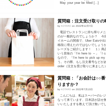
May your year be filled […]
質問箱：注文受け取りの
by
KOTARO
on
2022年12月7日
電話でレストランに持ち帰りメニ
のが一般的なのでしょうか？ 今
イホームの関係で、Uber Eat
格段に増えたのではないでしょう
レーズをご紹介します！ １）商
いう意味の「I’m here to ～」「
なので、「I’m here to pick
う。その際、もし注文番号などがあればそれ
order（注文を受け取りに来ました）
質問箱：「お会計は○○
りますか？
by
KOTARO
on
2022年7月13日
こんにちは、私はスーパーのレジ
なって来ています、日本語が話せ無
いいたしますを教えて頂け無いで