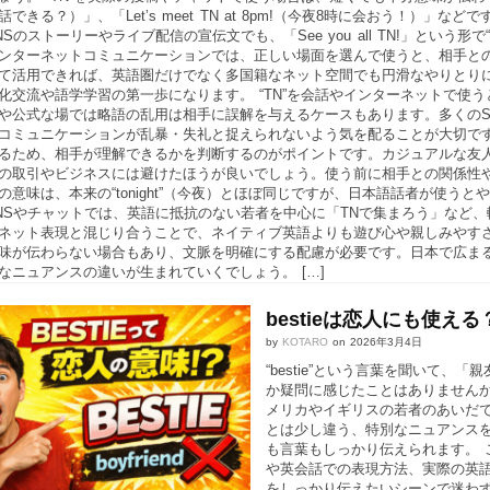
話できる？）」、「Let’s meet TN at 8pm!（今夜8時に会おう！
NSのストーリーやライブ配信の宣伝文でも、「See you all TN!」とい
ンターネットコミュニケーションでは、正しい場面を選んで使うと、相手と
て活用できれば、英語圏だけでなく多国籍なネット空間でも円滑なやりとり
化交流や語学学習の第一歩になります。 “TN”を会話やインターネットで使
や公式な場では略語の乱用は相手に誤解を与えるケースもあります。多くのS
コミュニケーションが乱暴・失礼と捉えられないよう気を配ることが大切で
るため、相手が理解できるかを判断するのがポイントです。カジュアルな友
の取引やビジネスには避けたほうが良いでしょう。使う前に相手との関係性やル
の意味は、本来の“tonight”（今夜）とほぼ同じですが、日本語話者が使
NSやチャットでは、英語に抵抗のない若者を中心に「TNで集まろう」など
ネット表現と混じり合うことで、ネイティブ英語よりも遊び心や親しみやすさ
味が伝わらない場合もあり、文脈を明確にする配慮が必要です。日本で広ま
なニュアンスの違いが生まれていくでしょう。 […]
bestieは恋人にも使
by
KOTARO
on
2026年3月4日
“bestie”という言葉を聞いて
か疑問に感じたことはありませんか。
メリカやイギリスの若者のあいだ
とは少し違う、特別なニュアンス
も言葉もしっかり伝えられます。 こ
や英会話での表現方法、実際の英
をしっかり伝えたいシーンで迷わ