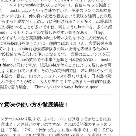
、「ベストなbestieの使い方」がわかり、自信をもって英語で
。 bestieは恋人という意味ですか？—英語スラングの基本を
るスラングであり、仲の良い友達や親友という意味を強調した表現
l.（私たちは高校からずっと親友だ）」のように利用されることが多く、恋愛感情
い浮かべることが多いですね。同じようにbestieも、多くの経
end」よりもカジュアルで親しみやすい響きがあり、「Hey,
メリカやイギリスなど英語圏の学生や若い女性を中心に人気が高く、
直接bestieを使うことは一般的ではありません。恋愛関係を表
単語が適しています。bestieは恋愛感情抜きの深い友情を表現するための、
NS投稿でも安心して使いこなせます。 言葉のニュアンスを正
bestieの英語での本来の意味と日本語訳の違い bestie
riendと同じですが、語尾の-ieが付くことによって親しみや可
もよく使われています。そのため英語圏では、若い世代や女性同
ます。 ただし日本語の「親友」とは少しニュアンスが異なります。日本語の親
の友人に使うことが多く、大人や男性同士ではあまり一般的ではあ
hank you for always being a good
は？意味や使い方を徹底解説！
ンゲームのやり取りで、ふいに「kk」だけ返ってきたことはあ
う意味？」と戸惑いやすいのですが、これは英語圏のネットスラ
スは「了解」「OK」「わかったよ」に近い返事です。短くて打ち
いので、カジュアルな場面ほど出番が多い表現として定着してい