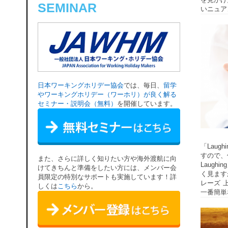
SEMINAR
いニュア
日本ワーキングホリデー協会
では、毎日、
留学
やワーキングホリデー（ワーホリ）が良く解る
セミナー・説明会（無料）
を開催しています。
「Lau
すので、使
また、さらに詳しく知りたい方や海外渡航に向
Laug
けてきちんと準備をしたい方には、メンバー会
く見ます
員限定の特別なサポートも実施しています！詳
レーズ 
しくは
こちら
から。
一番簡単な