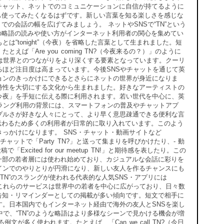
チャット、ネットでのコミュニケーションに自信が持てるように
も使ってみたくなるはずです。新しい言葉を知る楽しさを感じな
の会話の幅を広げてみましょう。 ネットやSNSで“TN”という
の略語の読みや使い方がインターネット利用者の関心を集めてい
は“tonight”（今夜）を省略した言葉として生まれました。短
「Are you coming TN?（今夜来るの？）」のように
は世界とのつながりをより深くする要素となっています。クーリ
ほど注目度は高まっています。今後SNSやチャットを通じて英
ョンのきっかけにできるとさらにネットの世界が身近になりま
S上で即時性を大切にする文化から生まれました。好きなアーティストの
今夜」を手短に伝える際に利用されます。若い世代を中心に、英
ラング利用の背景には、スマートフォンの普及やチャットアプ
ンプルさが好きな人々にとって、より早く意思疎通できる便利な言
味が伝わるため多くの利用者が日常的に取り入れています。このよう
っかけになります。 SNS・チャット・動画サイトなど
ャットで「Party TN?」と送って集まりを呼びかけたり、- 動
稿で「Excited for our meetup TN!」と期待感を表したり。この
も一部の若者層には使われ始めており、カジュアルな会話に彩りを
インでのやりとりが円滑になり、新しい友人を作るチャンスにも
TN”のスラングが使われる代表的な人気SNS・アプリには
rdなどがあります。これらのサービスは世界中の若者を中心に広がっており、日々数
の告知・リマインダーとしての掲載が多い傾向です。短文で相手に
。日本国内でもインターネット経由で海外の友人とSNSを楽し
で、“TN”のような略語はより多様なシーンで見かける機会が増
が多く使われます。たとえば、「Can we call TN?（今日