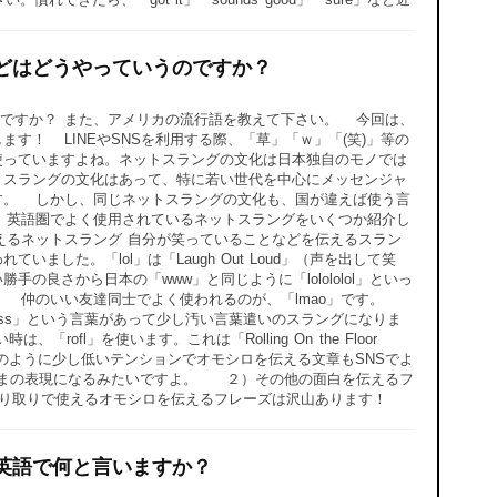
どはどうやっていうのですか？
ですか？ また、アメリカの流行語を教えて下さい。 今回は、
す！ LINEやSNSを利用する際、「草」「ｗ」「(笑)」等の
使っていますよね。ネットスラングの文化は日本独自のモノでは
トスラングの文化はあって、特に若い世代を中心にメッセンジャ
す。 しかし、同じネットスラングの文化も、国が違えば使う言
、英語圏でよく使用されているネットスラングをいくつか紹介し
えるネットスラング 自分が笑っていることなどを伝えるスラン
ていました。「lol」は「Laugh Out Loud」（声を出して笑
の良さから日本の「www」と同じように「lolololol」といっ
 仲のいい友達同士でよく使われるのが、「lmao」です。
通り「Ass」という言葉があって少し汚い言葉遣いのスラングになりま
l」を使います。これは「Rolling On the Floor
」のように少し低いテンションでオモシロを伝える文章もSNSでよ
まんまの表現になるみたいですよ。 ２）その他の面白を伝えるフ
やり取りで使えるオモシロを伝えるフレーズは沢山あります！
英語で何と言いますか？