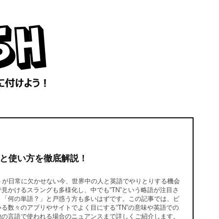
味と使い方を徹底解説！
トが日常に欠かせない今、世界中の人と英語でやりとりする機会
見かけるスラングも多様化し、中でも“TN”という略語が注目さ
と「何の単語？」と戸惑う方も多いはずです。この記事では、ビ
る数々のアプリやサイトでよく目にする“TN”の意味や英語での
他の言語で使われる場合のニュアンスまで詳しくご紹介します。