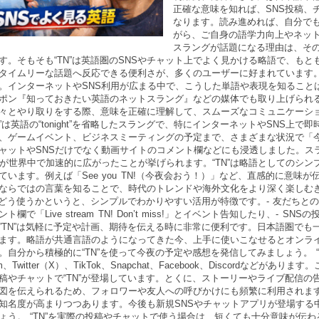
正確な意味を知れば、SNS投稿、
なります。読み進めれば、自分で
がら、ご自身の語学力向上やネットで
スラングが話題になる理由は、そ
す。そもそも“TN”は英語圏のSNSやチャット上でよく見かける略語で、もともと
タイムリーな話題へ反応できる便利さが、多くのユーザーに好まれています。たとえば
。インターネットやSNS利用が広まる中で、こうした単語や表現を知ること
ポン『知っておきたい英語のネットスラング』などの媒体でも取り上げられる
々とやり取りをする際、意味を正確に理解して、スムーズなコミュニケーシ
TN”は英語の“tonight”を省略したスラングで、特にインターネットやSN
、ゲームイベント、ビジネスミーティングの予定まで、さまざまな状況で「
ャットやSNSだけでなく動画サイトのコメント欄などにも浸透しました。ス
Sが世界中で加速的に広がったことが挙げられます。“TN”は略語としてのシ
ています。例えば「See you TN!（今夜会おう！）」など、直感的に意
ならではの言葉を知ることで、時代のトレンドや海外文化をより深く楽しむき
”をどう使うかというと、シンプルでわかりやすい活用が特徴です。- 友だちとのチ
ト欄で「Live stream TN! Don’t miss!」とイベント告知したり、- SNSの投
”TN”は気軽に予定や計画、期待を伝える時に非常に便利です。日本語圏で
ます。略語が共通言語のようになってきた今、上手に使いこなせるとオンラ
。自分から積極的に“TN”を使って今夜の予定や感想を発信してみましょう。 “
gram、Twitter（X）、TikTok、Snapchat、Facebook、Disco
稿やチャットで“TN”が登場しています。とくに、ストーリーやライブ配信
図を伝えられるため、フォロワーや友人への呼びかけにも頻繁に利用されます
知名度が高まりつつあります。今後も新規SNSやチャットアプリが登場する中
ょう。 “TN”を実際の投稿やチャットで使う場合は、短くても十分意味が伝わる例文