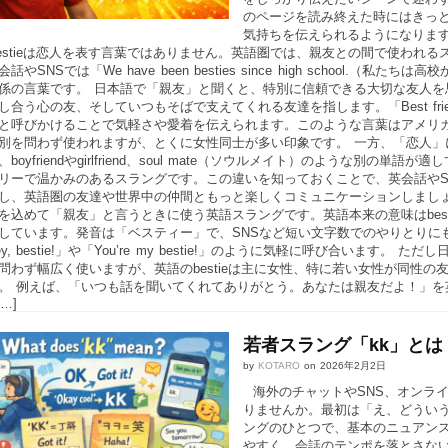
のページを読み終えた時にはきっと
気持ちを伝えられるようになります
estieは恋人を表す言葉ではありません。英語圏では、親友との間で使われ
話やSNSでは「We have been besties since high schoo
係の言葉です。 日本語で「親友」と聞くと、特別に信頼できる大切な友人を思
し合う心の友、そしていつもそばで支えてくれる友達を指します。「Best fri
ie!」と呼びかけることで気軽さや愛着を伝えられます。このような言葉はア
別を問わず使われますが、とくに女性同士が多い印象です。 一方、「恋人」に
boyfriendやgirlfriend、soul mate（ソウルメイト）のような別の
リーで温かみのあるスラングです。この違いを知っておくことで、英会話やS
し、英語圏の友達や世界中の仲間ともっと楽しくコミュニケーションしましょう。 
を込めて「親友」と言うときに使う英語スラングです。英語本来の意味はbest f
しています。発音は「ベスティー」で、SNSなど短い文字数でのやりとりに
y, bestie!」や「You’re my bestie!」のように気軽に呼び合い
問わず幅広く使いますが、英語のbestieは主に女性、特に若い女性が同性
 例えば、「いつも話を聞いてくれてありがとう。あなたは親友だよ！」を英語で言う場合、「T
 […]
若者スラング「kk」と
by
KOTARO
on
2026年2月2日
海外のチャットやSNS、オンライ
りませんか。最初は「え、どうい
ングのひとつで、基本のニュアン
やすく、会話のテンポを落とさな