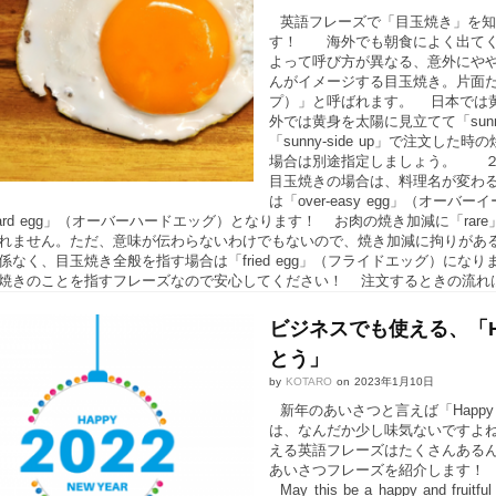
英語フレーズで「目玉焼き」を知
す！ 海外でも朝食によく出てく
よって呼び方が異なる、意外にや
んがイメージする目玉焼き。片面だけ焼
プ）」と呼ばれます。 日本では
外では黄身を太陽に見立てて「su
「sunny-side up」で注文
場合は別途指定しましょう。 ２
目玉焼きの場合は、料理名が変わ
は「over-easy egg」（オ
-hard egg」（オーバーハードエッグ）となります！ お肉の焼き加減に「rare
れません。ただ、意味が伝わらないわけでもないので、焼き加減に拘りがあ
係なく、目玉焼き全般を指す場合は「fried egg」（フライドエッグ）になり
焼きのことを指すフレーズなので安心してください！ 注文するときの流れは
ビジネスでも使える、「Ha
とう」
by
KOTARO
on
2023年1月10日
新年のあいさつと言えば「Happy Ne
は、なんだか少し味気ないですよね？実
える英語フレーズはたくさんある
あいさつフレーズを紹介します！ May t
May this be a happy and