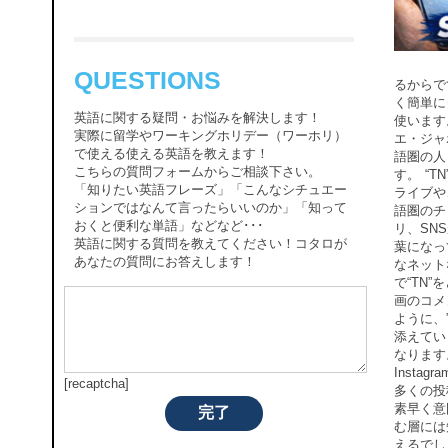
QUESTIONS
るからで
く簡単に
英語に関する疑問・お悩みを解決します！
使います
実際に留学やワーキングホリデー（ワーホリ）
エ・ジャ
で使える使える英語を教えます！
語圏の人
こちらの質問フォームからご相談下さい。
す。 “
「知りたい英語フレーズ」「こんなシチュエー
ライブや
ションではなんて言ったらいいのか」「知って
語圏のチ
おくと便利な単語」などなど･･･
リ、SN
英語に関する質問を教えてください！コタロが
葉になっ
あなたの質問にお答えします！
なネット
で“TN
画のコメン
ように、
添えてい
なります
Insta
[recaptcha]
多くの投
素早く意
完了
む層には
えるでし