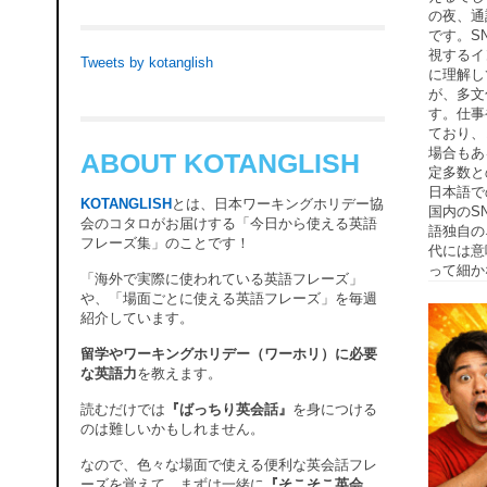
の夜、通
です。S
視するイ
Tweets by kotanglish
に理解し
が、多文
す。仕事
ており、
場合もあ
ABOUT KOTANGLISH
定多数と
日本語で
KOTANGLISH
とは、日本ワーキングホリデー協
国内のS
会のコタロがお届けする「今日から使える英語
語独自の
フレーズ集」のことです！
代には意
って細か
「海外で実際に使われている英語フレーズ」
や、「場面ごとに使える英語フレーズ」を毎週
紹介しています。
留学やワーキングホリデー（ワーホリ）に必要
な英語力
を教えます。
読むだけでは
『ばっちり英会話』
を身につける
のは難しいかもしれません。
なので、色々な場面で使える便利な英会話フレ
ーズを覚えて、まずは一緒に
『そこそこ英会