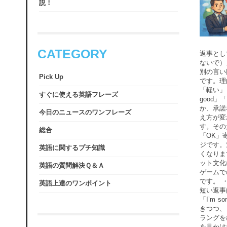
説！
CATEGORY
返事とし
ないで）
別の言い
Pick Up
です。理
「軽い」
すぐに使える英語フレーズ
good
か、承諾
今日のニュースのワンフレーズ
え方が変
す。その
総合
「OK」
ジです。
英語に関するプチ知識
くなりま
ット文化
英語の質問解決Ｑ＆Ａ
ゲームで
です。 
英語上達のワンポイント
短い返事
「I’m 
きつつ、
ラングを
を見かけ