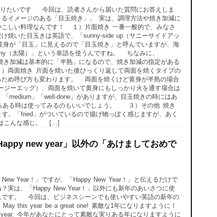
りたいです 今回は、読者さんから届いた質問にお答えしま
るイメージのある「目玉焼き」。 実は、調理方法や焼き加減に
やこしい料理なんです！ １）片面焼き 一番一般的で、みなさ
いた目玉きは英語で、「sunny-side up（サニーサイドアッ
黄身が「目玉」に見えるので「目玉焼き」と呼んでいますが、海
nny（太陽）」という単語を使うんですね。 ちなみに、
した時の焼き加減は基本的に「半熟」になるので、焼き加減の指定がある
）両面焼き 片面を焼いた後ひっくり返して両面を焼くタイプの
るため呼び方も変わります。 両面を焼くけど黄身が半熟の場合
ーバーイージーエッグ）、両面を焼いて黄身にもしっかり火を通す場合は
」「medium」「well-done」がありますが、目玉焼きの時にはあ
るある時は使ってみるのもいいでしょう。 ３）その他 焼き
ます。「fried」がついているので揚げ物っぽく感じますが、あく
こんな感じ。 […]
ppy new year」以外の「あけましておめで
w Year！」ですが、「Happy New Year！」と伝えるだけで
は、「Happy New Year！」以外にも新年のあいさつに使
んです。 今回は、ビジネスシーンでも使いやすい英語の新年の
his year be a great one! 素敵な1年になりますように！
 fruitful year. 今年があなたにとって素敵な実りある年になりますように