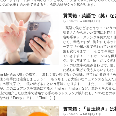
ンスの返事も合わせて覚えると、会話の幅がぐっと広がります。
質問箱：英語で（笑）な
by
KOTARO
on
2023年1月21日
英語で笑などはどうやっていうの
読者さんから届いた質問にお答えしま
省略系ネットスラングを何気なく
なく、当然ですが、海外にもネッ
ーアプリや掲示板で使われていま
葉も変わります！ そこで今回は
ていきます！ １）オモシロを伝
グ。少し前までは「lol」がよく使われ
う）の頭文字の組み合わせで、使い勝手
た感じに繋げて使う人もいました。
ghing My Ass Off」の略で、「激しく笑い転げる」の意味。見てわかる
う相手には注意しましょう！ もうちょっと大笑いなニュアンスを伝えたい時は、「rof
hing」の頭文字で、「笑い転げる」という意味になります。 また、「～で草
が、このニュアンスを英語にすると「hehe」「haha」など、意外とその
上記で紹介した頭文字で省略する系のネットスラング以外にも、SNSなどの
のは「Funny」です。「That’s […]
質問箱：「目玉焼き」は
by
KOTARO
on
2023年1月11日