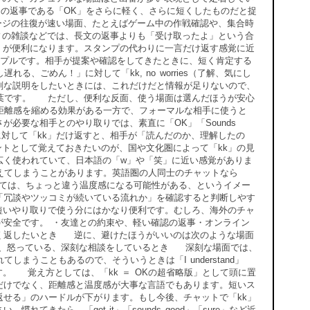
の返事である「OK」をさらに軽く、さらに短くしたものだと捉
ージの往復が速い場面、たとえばゲーム中の作戦確認や、集合時
ィの雑談などでは、長文の返事よりも「受け取ったよ」という合
」が便利になります。スタンプの代わりに一言だけ返す感覚に近
プルです。相手が提案や確認をしてきたときに、短く肯定する
、ごめん！」に対して「kk, no worries（了解、気にし
剣な説明をしたいときには、これだけだと情報が足りないので、
言葉です。 ただし、便利な反面、使う場面は選んだほうが安心
距離感を縮める効果がある一方で、フォーマルな相手に使うと
必要な相手とのやり取りでは、素直に「OK」「Sounds
の連絡に対して「kk」だけ返すと、相手が「読んだのか、理解したの
トとして覚えておきたいのが、国や文化圏によって「kk」の見
広く使われていて、日本語の「w」や「笑」に近い感覚がありま
えてしまうことがあります。英語圏の人同士のチャットなら
っては、ちょっと違う温度感になる可能性がある、というイメー
「冗談やツッコミが続いている流れか」を確認すると判断しやす
短いやり取りで使う分にはかなり便利です。むしろ、海外のチャ
が安全です。 ・友達との約束や、軽い確認の返事・オンライン
く返したいとき 逆に、避けたほうがいいのは次のような場面
う、怒っている、深刻な相談をしているとき 深刻な場面では、
まうこともあるので、そういうときは「I understand」
ぶのが安心です。 覚え方としては、「kk ＝ OKの超省略版」として頭に置
だけでなく、距離感と温度感が大事な言語でもあります。短いス
せる」のハードルが下がります。もし今後、チャットで「kk」
きたら、「got it」「sounds good」「sure」など近