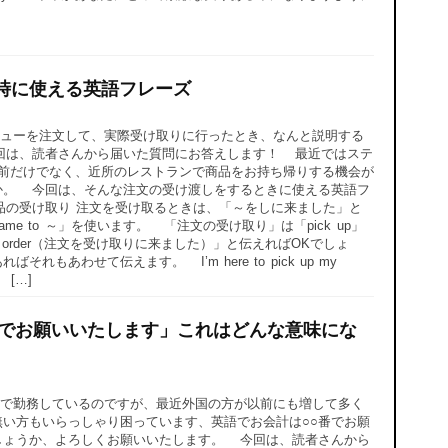
時に使える英語フレーズ
ューを注文して、実際受け取りに行ったとき、なんと説明する
回は、読者さんから届いた質問にお答えします！ 最近ではステ
sや出前だけでなく、近所のレストランで商品をお持ち帰りする機会が
か。 今回は、そんな注文の受け渡しをするときに使える英語フ
品の受け取り 注文を受け取るときは、「～をしに来ました」と
I came to ～」を使います。 「注文の受け取り」は「pick up」
 up my order（注文を受け取りに来ました）」と伝えればOKでしょ
もあわせて伝えます。 I’m here to pick up my
 […]
番でお願いいたします」これはどんな意味にな
で勤務しているのですが、最近外国の方が以前にも増して多く
い方もいらっしゃり困っています、英語でお会計は○○番でお願
しょうか、よろしくお願いいたします。 今回は、読者さんから