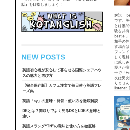
話』
を目指しましょう！
解説 b
です。英会
とは無関
験を共有
best
相手の性
す場合は、
フレンド
NEW POSTS
しく理解
は親しみ
愛さが増
英語初心者が安心して暮らせる国際シェアハウ
士で「He
スの魅力と選び方
友は男女
りません。
【完全保存版】カフェ注文で毎日使う英語フレ
listener.
ーズ集
英語「ay」の意味・発音・使い方を徹底解説
DKとは？間取りでよく見るDKとLDKの意味と
違い
英語スラング“TN”の意味と使い方を徹底解