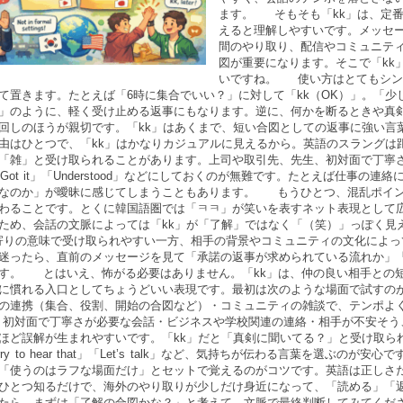
ます。 そもそも「kk」は、定番
えると理解しやすいです。メッセ
間のやり取り、配信やコミュニテ
図が重要になります。そこで「kk
いですね。 使い方はとてもシン
て置きます。たとえば「6時に集合でいい？」に対して「kk（OK）」。「少し遅れる
」のように、軽く受け止める返事にもなります。逆に、何かを断るときや真
回しのほうが親切です。「kk」はあくまで、短い合図としての返事に強い
由はひとつで、「kk」はかなりカジュアルに見えるから。英語のスラングは
「雑」と受け取られることがあります。上司や取引先、先生、初対面で丁寧さが
」「Got it」「Understood」などにしておくのが無難です。たとえば仕事
なのか」が曖昧に感じてしまうこともあります。 もうひとつ、混乱ポイン
わることです。とくに韓国語圏では「ㅋㅋ」が笑いを表すネット表現として
ため、会話の文脈によっては「kk」が「了解」ではなく「（笑）」っぽく見
寄りの意味で受け取られやすい一方、相手の背景やコミュニティの文化によ
迷ったら、直前のメッセージを見て「承諾の返事が求められている流れか」
す。 とはいえ、怖がる必要はありません。「kk」は、仲の良い相手との
に慣れる入口としてちょうどいい表現です。最初は次のような場面で試すの
の連携（集合、役割、開始の合図など）・コミュニティの雑談で、テンポよ
・初対面で丁寧さが必要な会話・ビジネスや学校関連の連絡・相手が不安そ
ほど誤解が生まれやすいです。「kk」だと「真剣に聞いてる？」と受け取られてし
sorry to hear that」「Let’s talk」など、気持ちが伝わる言葉を選
「使うのはラフな場面だけ」とセットで覚えるのがコツです。英語は正しさ
ひとつ知るだけで、海外のやり取りが少しだけ身近になって、「読める」「返
たら、まずは「了解の合図かな？」と考えて、文脈で最終判断してみてください。慣れて