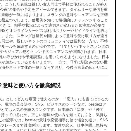
）」などです。こうした表現は親しい友人同士で手軽に使われることが盛ん
う形で“今夜”の集合や予定をアピールできます。タイムリーな発信を重
の距離が一気に縮まります。スラングの意味やニュアンスを正確
に役立つでしょう。使用例を知って積極的にチャレンジすること
うときは、相手や状況によって適切さが変わるため注意が必要で
NSやオンラインサービスは利用ポリシーやガイドラインを設け
す。また、スラングは世代や国によって意味や受け取り方が違う
人同士や、親しいネットのコミュニティでは便利な一方で、不特
ールを確認するのが安心です。 “TN”というネットスラングの
うとややカジュアル感やトレンドのニュアンスが強調されます。日本
、軽い呼びかけや予定調整にも用いられるようになりました。日本
が加わっているともいえます。一方で、“TN”に馴染みのない世
る海外ネット文化の一例となっており、今後も言葉の広がりによ
える？意味と使い方を徹底解説
、「親友」としてどんな場面で使えるのか、「恋人」にも当てはまるの
現地の英会話や、SNS、ビジネスのシーンなど、bestieはア
でとても人気の英語スラングです。日本語の「親友」や「仲間」
を持っているため、正しい意味や使い方を知っておくと、気持ち
の記事では、bestieの意味や恋愛相手に使う場合の違い、SNS
語フレーズまで徹底解説します。友達や恋人、仕事仲間…気持ち
ず使えるようになりたい方にぴったりの内容です。あなたも、こ