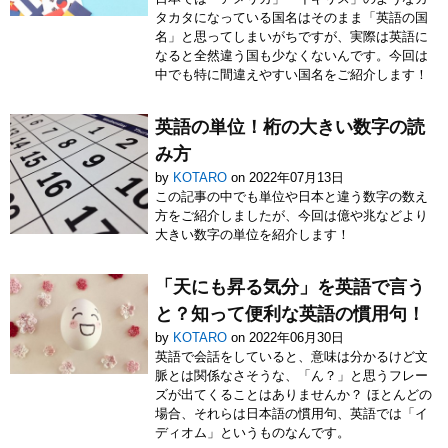
タカタになっている国名はそのまま「英語の国
名」と思ってしまいがちですが、実際は英語に
なると全然違う国も少なくないんです。今回は
中でも特に間違えやすい国名をご紹介します！
英語の単位！桁の大きい数字の読
み方
by
KOTARO
on 2022年07月13日
この記事の中でも単位や日本と違う数字の数え
方をご紹介しましたが、今回は億や兆などより
大きい数字の単位を紹介します！
「天にも昇る気分」を英語で言う
と？知って便利な英語の慣用句！
by
KOTARO
on 2022年06月30日
英語で会話をしていると、意味は分かるけど文
脈とは関係なさそうな、「ん？」と思うフレー
ズが出てくることはありませんか？ ほとんどの
場合、それらは日本語の慣用句、英語では「イ
ディオム」というものなんです。