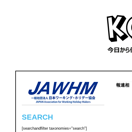
報連相
SEARCH
[searchandfilter taxonomies="search"]