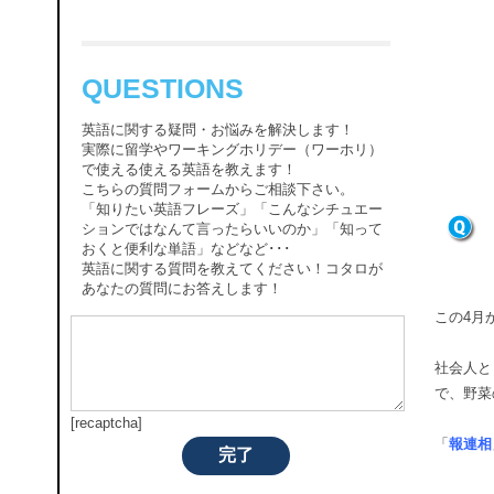
QUESTIONS
英語に関する疑問・お悩みを解決します！
実際に留学やワーキングホリデー（ワーホリ）
で使える使える英語を教えます！
こちらの質問フォームからご相談下さい。
「知りたい英語フレーズ」「こんなシチュエー
ションではなんて言ったらいいのか」「知って
おくと便利な単語」などなど･･･
英語に関する質問を教えてください！コタロが
あなたの質問にお答えします！
この4月
社会人と
で、野菜
[recaptcha]
「
報連相
完了