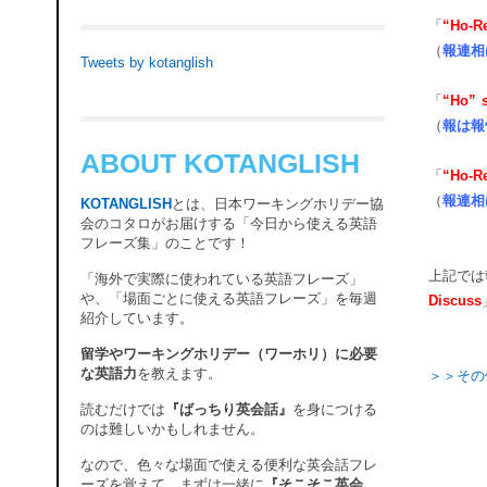
「
“Ho-Re
（
報連相
Tweets by kotanglish
「
“Ho” s
（
報は報
ABOUT KOTANGLISH
「
“Ho-Re
（
報連相
KOTANGLISH
とは、日本ワーキングホリデー協
会のコタロがお届けする「今日から使える英語
フレーズ集」のことです！
上記では
「海外で実際に使われている英語フレーズ」
や、「場面ごとに使える英語フレーズ」を毎週
Discuss
紹介しています。
留学やワーキングホリデー（ワーホリ）に必要
な英語力
を教えます。
＞＞その
読むだけでは
『ばっちり英会話』
を身につける
のは難しいかもしれません。
なので、色々な場面で使える便利な英会話フレ
ーズを覚えて、まずは一緒に
『そこそこ英会