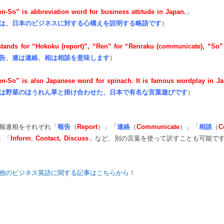
n-So” is abbreviation word for business attitude in Japan.
」
は、日本のビジネスに対する心構えを説明する略語です
）
tands for “Hokoku (report)”, “Ren” for “Renraku (communicate), “So” 
告、連は連絡、相は相談を意味します
）
n-So” is also Japanese word for spinach. It is famous wordplay in Ja
は野菜のほうれん草と掛け合わせた、日本で有名な言葉遊びです
）
報連相をそれぞれ「
報告
（
Report
）」「
連絡
（
Communicate
）」「
相談
（
C
」「
Inform
,
Contact, Discuss
」など、別の言葉を使って訳すことも可能で
他のビジネス英語に関する記事はこちらから！