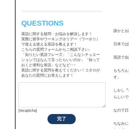
QUESTIONS
誰かとお
英語に関する疑問・お悩みを解決します！
実際に留学やワーキングホリデー（ワーホリ）
日本では
で使える使える英語を教えます！
こちらの質問フォームからご相談下さい。
「知りたい英語フレーズ」「こんなシチュエー
英語で会
ションではなんて言ったらいいのか」「知って
おくと便利な単語」などなど･･･
英語に関する質問を教えてください！コタロが
もちろん
あなたの質問にお答えします！
す。
しかし
「
らしいで
なので日
[recaptcha]
完了
ちなみに