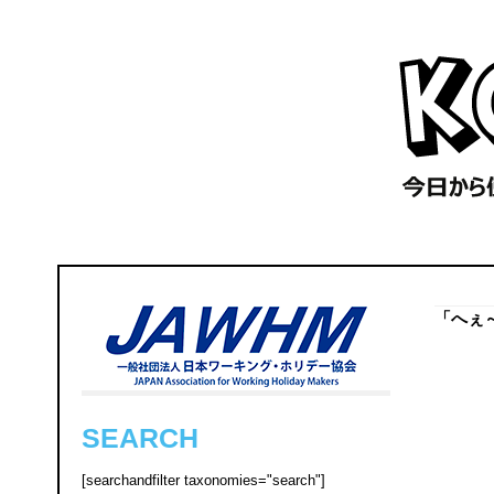
「へぇ
SEARCH
[searchandfilter taxonomies="search"]