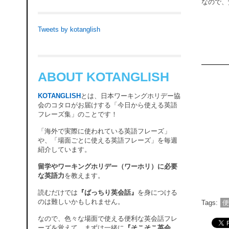
なので、
Tweets by kotanglish
ABOUT KOTANGLISH
KOTANGLISH
とは、日本ワーキングホリデー協
会のコタロがお届けする「今日から使える英語
フレーズ集」のことです！
「海外で実際に使われている英語フレーズ」
や、「場面ごとに使える英語フレーズ」を毎週
紹介しています。
留学やワーキングホリデー（ワーホリ）に必要
な英語力
を教えます。
読むだけでは
『ばっちり英会話』
を身につける
のは難しいかもしれません。
Tags:
なので、色々な場面で使える便利な英会話フレ
ーズを覚えて、まずは一緒に
『そこそこ英会