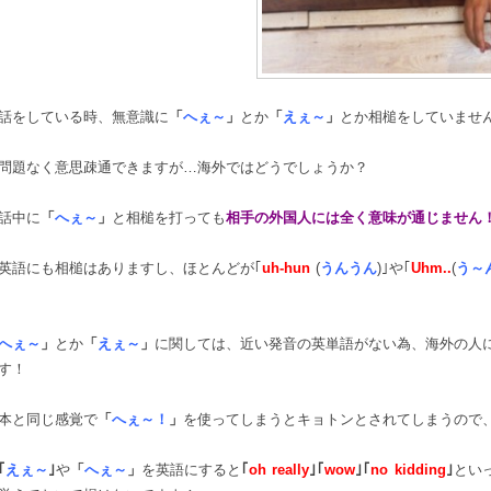
話をしている時、無意識に
「
へぇ～
」
とか
「
えぇ～
」
とか相槌をしていませ
問題なく意思疎通できますが…海外ではどうでしょうか？
話中に
「
へぇ～
」
と相槌を打っても
相手の外国人には全く意味が通じません
英語にも相槌はありますし、ほとんどが｢
uh-hun
(
うんうん
)｣や｢
Uhm..
(
う～
へぇ～
」
とか
「
えぇ～
」
に関しては、近い発音の英単語がない為、海外の人
す！
本と同じ感覚で
「
へぇ～！
」
を使ってしまうとキョトンとされてしまうので
｢
えぇ～
｣
や
「
へぇ～
」
を英語にすると
｢
oh really
｣｢
wow
｣｢
no kidding
｣
とい