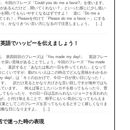
フレーズ「Could you do me a favor?」を使います。
があるんだけど…聞いてくれない？」といった感じに少し低い
を聞いてもらいやすくなるはずですよ！ 逆に「Do me a
！」Pleaseを付けて「Please do me a favor,～」にする
り、かなりきつい言い方になるので注意しましょう。 […]
ay！」英語でハッピーを伝えましょう！
第四回目のフレーズは「You made my day!」 英語フレー
深い意味があることでしょう。今回のフレーズ「You made
ります。 直訳すると「あなたは私の一日を作ってくれた」となって
りにくいですが、勘のいい人はこの時点でどんな意味かわかるか
 my day!」は「キミのおかげで、今日一日が良い日になった！」
ます。 訳だけ見るとかなり大げさな言い回しですが海外ではち
れています。 例えば落としたハンカチを拾ってもらったり、普
してもらったり、その日一日は忘れられないジョークを言われた
y day!」と付け加えることで、相手にもいい気分になってもらえま
言葉としてこのフレーズを言ってもらえるとすごく嬉しくなりま
も素敵な日になりますよ。 […]
?」会話で迷った時の表現