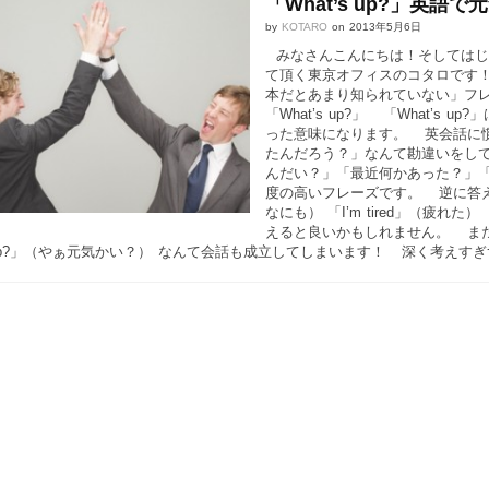
「What’s up?」英
by
KOTARO
on
2013年5月6日
みなさんこんにちは！そしてはじ
て頂く東京オフィスのコタロです
本だとあまり知られていない」フ
「What’s up?」 「What’
った意味になります。 英会話に慣れ
たんだろう？」なんて勘違いをし
んだい？」「最近何かあった？」
度の高いフレーズです。 逆に答える
なにも） 「I’m tired」（疲れた
えると良いかもしれません。 また仲の
’s up?」（やぁ元気かい？） なんて会話も成立してしまいます！ 深く考