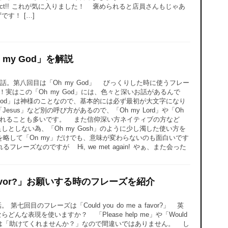
product!! これが気に入りました！ 褒められると店員さんもじゃあ
す！ […]
my God」を解説
。第八回目は「Oh my God」 びっくりした時に使うフレー
すね！実はこの「Oh my God」には、色々と深いお話があるんで
の「God」は神様のことなので、基本的には必ず最初が大文字になり
esus」など別の呼び方があるので、「Oh my Lord」や「Oh
使われることも多いです。 また信仰深い方ネイティブの方など
としない為、「Oh my Gosh」のように少し濁した使い方を
略して「On my」だけでも、意味が変わらないのも面白いです
ーズなのですが Hi, we met again! やぁ、また会った
 a favor?」お願いする時のフレーズを紹介
回目のフレーズは「Could you do me a favor?」 英
んな表現を使いますか？ 「Please help me」や「Would
合い的には「助けてくれませんか？」なので間違いではありません。 し