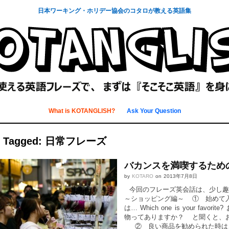
日本ワーキング・ホリデー協会のコタロが教える英語集
What is KOTANGLISH?
Ask Your Question
s Tagged: 日常フレーズ
バカンスを満喫するため
by
KOTARO
on
2013年7月8日
今回のフレーズ英会話は、少し趣
～ショッピング編～ ① 始めて
は… Which one is your favor
物ってありますか？ と聞くと、
② 良い商品を勧められた時は、オーバ