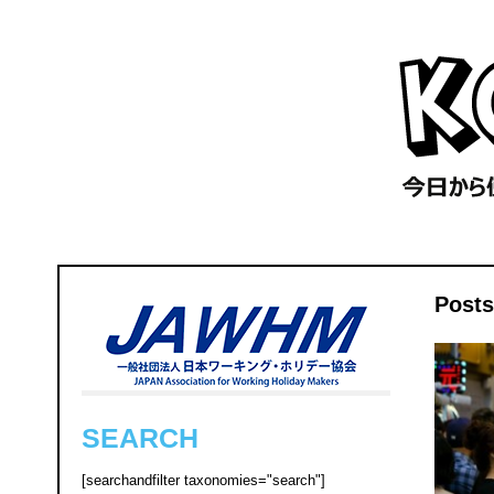
Post
SEARCH
[searchandfilter taxonomies="search"]