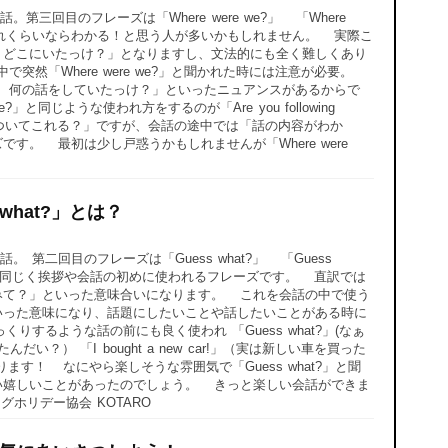
三回目のフレーズは「Where were we?」 「Where
、これくらいならわかる！と思う人が多いかもしれません。 実際こ
、どこにいたっけ？」となりますし、文法的にも全く難しくあり
突然「Where were we?」と聞かれた時には注意が必要。
「えっと、何の話をしていたっけ？」といったニュアンスがあるからで
e?」と同じような使われ方をするのが「Are you following
ついてこれる？」ですが、会話の途中では「話の内容がわか
す。 最初は少し戸惑うかもしれませんが「Where were
what?」とは？
第二回目のフレーズは「Guess what?」 「Guess
up?」と同じく挨拶や会話の初めに使われるフレーズです。 直訳では
みて？」といった意味合いになります。 これを会話の中で使う
いった意味になり、話題にしたいことや話したいことがある時に
りするような話の前にも良く使われ 「Guess what?」(なぁ
んだい？） 「I bought a new car!」（実は新しい車を買った
ます！ なにやら楽しそうな雰囲気で「Guess what?」と聞
い嬉しいことがあったのでしょう。 きっと楽しい会話ができま
ングホリデー協会 KOTARO