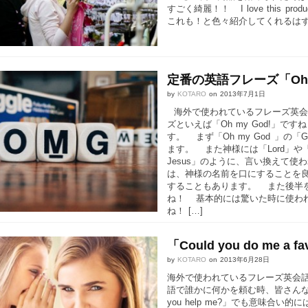
すごく綺麗！！ I love this 
これも！と色々紹介してくれるはずで
定番の英語フレーズ「Oh 
by
KOTARO
on
2013年7月1日
海外で使われているフレーズ英会話
ズといえば「Oh my God!」で
す。 まず「Oh my God 」
ます。 また神様には「Lord」や「J
Jesus」のように、言い換えて
は、神様の名前を口にすることを良し
することもあります。 また後半を
ね！ 基本的には驚いた時に使われるフレ
ね！ […]
「Could you do me
by
KOTARO
on
2013年6月28日
海外で使われているフレーズ英会話。 第七
語で誰かに何かを頼む時、皆さんならど
you help me?」でも意味