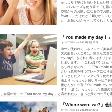
かしより丁寧にお願いをしたい時は、今回の
このフレーズを使う事で「お願い
姿勢からのお願いになるのでお願い
favor,～」だけだと「頼むから～してくれ
と「お願いだから～してくれ」とな
「You made my d
by
KOTARO
on
2013年5月27日
海外で使われているフレーズ英会話。 
ズの面白いところは、簡単な文章こそ
my day!」もそれに当てはま
しまいます。 これだけではわか
もしれませんね。 「You made
という意味を持つフレーズになり
ょっとしたタイミングで良く使わ
段より もちょっと良いサービスを
後なんかに一言「You made m
す！ 逆に、ちょっとした感謝の
し会話の途中で「You made my day!」と言われたら、きっと貴方の一日
「Where were we
by
KOTARO
on
2013年5月20日