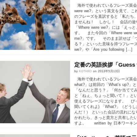
海外で使われているフレーズ英会話。第
were we?」という英文を見て
のフレーズを直訳すると「私たち
ませんね！ しかし！ 会話の途中で
「Where were we?」には
す。 また今回の「Where were w
me?」です。 そのまま訳せば「
る？」といった意味を持つフレーズで
we?」や「Are you following […]
定番の英語挨拶「Guess 
by
KOTARO
on
2013年5月13日
海外で使われているフレーズ英会話。 
what?」は前回の「What’s 
「なんだと思う？」「何か当てて
と「ねぇ、ちょっと聞いて！」と
使えるフレーズになります。 びっく
聞いてくれよ) 「What?」（どうした
んだ！） といった会話の流れになり
かれたら、きっと貴方と共有した
すよ。 written by 日本ワーキ