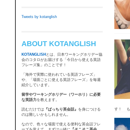
Tweets by kotanglish
ABOUT KOTANGLISH
KOTANGLISH
とは、日本ワーキングホリデー協
会のコタロがお届けする「今日から使える英語
フレーズ集」のことです！
「海外で実際に使われている英語フレーズ」
や、「場面ごとに使える英語フレーズ」を毎週
紹介しています。
留学やワーキングホリデー（ワーホリ）に必要
な英語力
を教えます。
す！ も
読むだけでは
『ばっちり英会話』
を身につける
のは難しいかもしれません。
なので、色々な場面で使える便利な英会話フレ
ーズを覚えて、まずは一緒に
『そこそこ英会