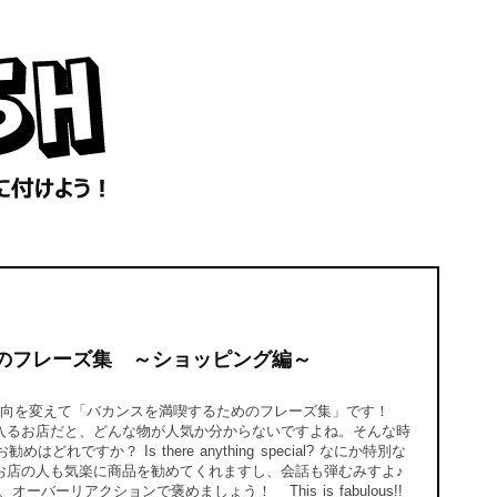
のフレーズ集 ～ショッピング編～
向を変えて「バカンスを満喫するためのフレーズ集」です！
入るお店だと、どんな物が人気か分からないですよね。そんな時
ite? お勧めはどれですか？ Is there anything special? なにか特別な
お店の人も気楽に商品を勧めてくれますし、会話も弾むみすよ♪
ーリアクションで褒めましょう！ This is fabulous!!