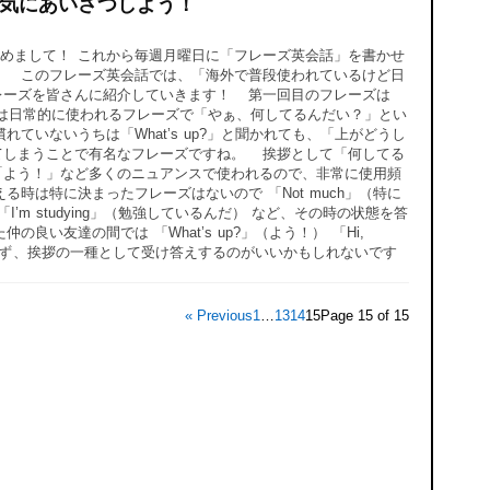
語で元気にあいさつしよう！
めまして！ これから毎週月曜日に「フレーズ英会話」を書かせ
！ このフレーズ英会話では、「海外で普段使われているけど日
レーズを皆さんに紹介していきます！ 第一回目のフレーズは
s up?」は日常的に使われるフレーズで「やぁ、何してるんだい？」とい
ていないうちは「What’s up?」と聞かれても、「上がどうし
てしまうことで有名なフレーズですね。 挨拶として「何してる
「よう！」など多くのニュアンスで使われるので、非常に使用頻
時は特に決まったフレーズはないので 「Not much」（特に
） 「I’m studying」（勉強しているんだ） など、その時の状態を答
良い友達の間では 「What’s up?」（よう！） 「Hi,
えすぎず、挨拶の一種として受け答えするのがいいかもしれないです
« Previous
1
…
13
14
15
Page 15 of 15