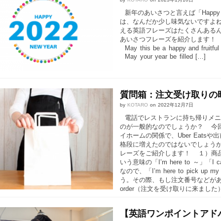
新年のあいさつと言えば「Happy Ne
は、なんだか少し味気ないですよね？実
える英語フレーズはたくさんある
あいさつフレーズを紹介します！ May t
May this be a happy and
May your year be filled […]
質問箱：注文受け取りの
by
KOTARO
on
2022年12月7日
電話でレストランに持ち帰りメニ
のが一般的なのでしょうか？ 今
イホームの関係で、Uber Eat
格段に増えたのではないでしょう
レーズをご紹介します！ １）商
いう意味の「I’m here to ～」「
なので、「I’m here to pick
う。その際、もし注文番号などがあればそれ
order（注文を受け取りに来ました）
【英語ワンポイントアド