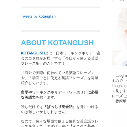
Tweets by kotanglish
ABOUT KOTANGLISH
KOTANGLISH
とは、日本ワーキングホリデー協
会のコタロがお届けする「今日から使える英語
フレーズ集」のことです！
「海外で実際に使われている英語フレーズ」
「Lau
や、「場面ごとに使える英語フレーズ」を毎週
すので、使
紹介しています。
Laug
く見ます
留学やワーキングホリデー（ワーホリ）に必要
レーズ 
な英語力
を教えます。
一番簡単な
読むだけでは
『ばっちり英会話』
を身につける
のは難しいかもしれません。
なので、色々な場面で使える便利な英会話フレ
ーズを覚えて、まずは一緒に
『そこそこ英会