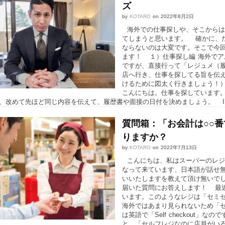
ズ
by
KOTARO
on
2022年8月2日
海外での仕事探しや、そこからは
てしまうと思います。 確かに、
ならないのは大変です。そこで今
ます！ １）仕事探し編 海外で
ですが、直接行って「レジュメ（
店へ行き、仕事を探してる旨を伝
けるために図太く行きましょう！） Hello, I’m 
こんにちは。仕事を探しています
改めて先ほど同じ内容を伝えて、履歴書や面接の日付を決めましょう。 I’d like 
質問箱：「お会計は○○
りますか？
by
KOTARO
on
2022年7月13日
こんにちは、私はスーパーのレジ
なって来ています、日本語が話せ無
いいたしますを教えて頂け無いで
届いた質問にお答えします！ 最
います。このようなレジは「セミ
海外ではあまり見られないため「
は英語で「Self checkout
と、「セルフレジなのに店員がい