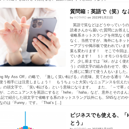
質問箱：英語で（笑）な
by
KOTARO
on
2023年1月21日
英語で笑などはどうやっていうの
読者さんから届いた質問にお答えしま
省略系ネットスラングを何気なく
なく、当然ですが、海外にもネッ
ーアプリや掲示板で使われていま
葉も変わります！ そこで今回は
ていきます！ １）オモシロを伝
グ。少し前までは「lol」がよく使われ
う）の頭文字の組み合わせで、使い勝手
た感じに繋げて使う人もいました。
ghing My Ass Off」の略で、「激しく笑い転げる」の意味。見てわかる
う相手には注意しましょう！ もうちょっと大笑いなニュアンスを伝えたい時は、「rof
hing」の頭文字で、「笑い転げる」という意味になります。 また、「～で草
が、このニュアンスを英語にすると「hehe」「haha」など、意外とその
上記で紹介した頭文字で省略する系のネットスラング以外にも、SNSなどの
のは「Funny」です。「That’s […]
ビジネスでも使える、「Ha
とう」
by
KOTARO
on
2023年1月10日