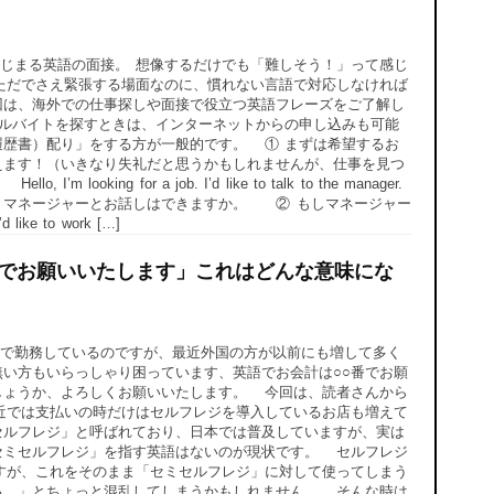
じまる英語の面接。 想像するだけでも「難しそう！」って感じ
ただでさえ緊張する場面なのに、慣れない言語で対応しなければ
回は、海外での仕事探しや面接で役立つ英語フレーズをご了解し
アルバイトを探すときは、インターネットからの申し込みも可能
履歴書）配り」をする方が一般的です。 ① まずは希望するお
えます！（いきなり失礼だと思うかもしれませんが、仕事を見つ
looking for a job. I’d like to talk to the manager.
。マネージャーとお話しはできますか。 ② もしマネージャー
to work […]
番でお願いいたします」これはどんな意味にな
で勤務しているのですが、最近外国の方が以前にも増して多く
い方もいらっしゃり困っています、英語でお会計は○○番でお願
しょうか、よろしくお願いいたします。 今回は、読者さんから
近では支払いの時だけはセルフレジを導入しているお店も増えて
セルフレジ」と呼ばれており、日本では普及していますが、実は
セミセルフレジ」を指す英語はないのが現状です。 セルフレジ
」なのですが、これをそのまま「セミセルフレジ」に対して使ってしまう
る…」とちょっと混乱してしまうかもしれません。 そんな時は