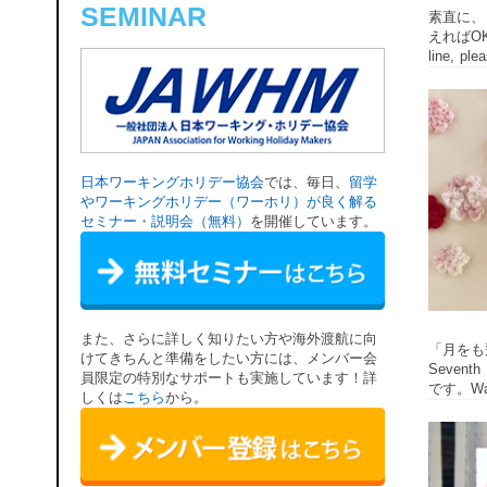
SEMINAR
素直に、「P
えればOK
line, 
日本ワーキングホリデー協会
では、毎日、
留学
やワーキングホリデー（ワーホリ）が良く解る
セミナー・説明会（無料）
を開催しています。
また、さらに詳しく知りたい方や海外渡航に向
「月をも
けてきちんと準備をしたい方には、メンバー会
Seven
員限定の特別なサポートも実施しています！詳
です。Was
しくは
こちら
から。