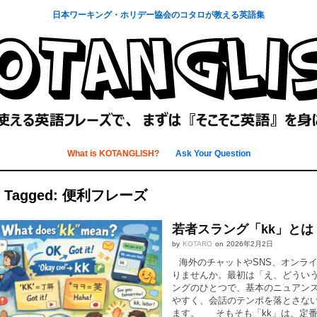
日本ワーキング・ホリデー協会のコタロが教える英語集
What is KOTANGLISH?
Ask Your Question
s Tagged: 便利フレーズ
若者スラング「kk」と
by
KOTARO
on
2026年2月2日
海外のチャットやSNS、オンライ
りませんか。最初は「え、どうい
ングのひとつで、基本のニュアン
やすく、会話のテンポを落とさな
ます。 そもそも「kk」は、定番