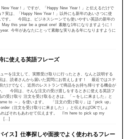
w Year！」ですが、「Happy New Year！」と伝えるだけで
は、「Happy New Year！」以外にも新年のあいさつに使
んです。 今回は、ビジネスシーンでも使いやすい英語の新年の
his year be a great one! 素敵な1年になりますように！
 fruitful year. 今年があなたにとって素敵な実りある年になりますように
時に使える英語フレーズ
ューを注文して、実際受け取りに行ったとき、なんと説明する
回は、読者さんから届いた質問にお答えします！ 最近ではステ
sや出前だけでなく、近所のレストランで商品をお持ち帰りする機会が
か。 今回は、そんな注文の受け渡しをするときに使える英語フ
品の受け取り 注文を受け取るときは、「～をしに来ました」と
I came to ～」を使います。 「注文の受け取り」は「pick up」
 up my order（注文を受け取りに来ました）」と伝えればOKでしょ
もあわせて伝えます。 I’m here to pick up my
 […]
バイス】仕事探しや面接でよく使われるフレー