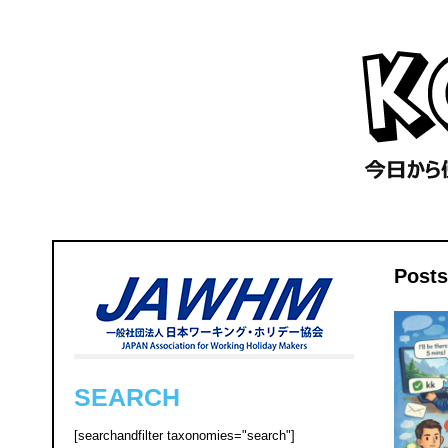
Post
SEARCH
[searchandfilter taxonomies="search"]