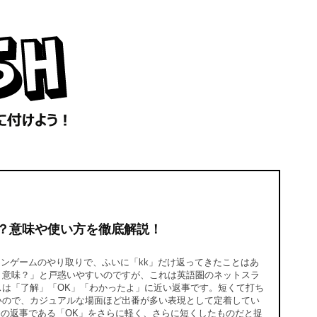
は？意味や使い方を徹底解説！
ンゲームのやり取りで、ふいに「kk」だけ返ってきたことはあ
う意味？」と戸惑いやすいのですが、これは英語圏のネットスラ
スは「了解」「OK」「わかったよ」に近い返事です。短くて打ち
いので、カジュアルな場面ほど出番が多い表現として定着してい
の返事である「OK」をさらに軽く、さらに短くしたものだと捉