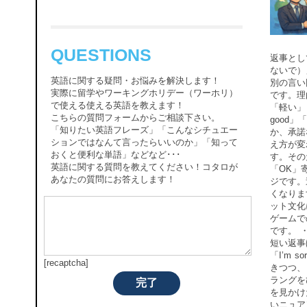
QUESTIONS
返事とし
ないで）
英語に関する疑問・お悩みを解決します！
別の言い
実際に留学やワーキングホリデー（ワーホリ）
です。理
で使える使える英語を教えます！
「軽い」
こちらの質問フォームからご相談下さい。
good
「知りたい英語フレーズ」「こんなシチュエー
か、承諾
ションではなんて言ったらいいのか」「知って
え方が変
おくと便利な単語」などなど･･･
す。その
英語に関する質問を教えてください！コタロが
「OK」
あなたの質問にお答えします！
ジです。
くなりま
ット文化
ゲームで
です。 
短い返事
「I’m 
[recaptcha]
きつつ、
ラングを
完了
を見かけ
いニュア