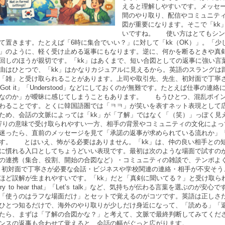
えると理解しやすいです。メッセ
間のやり取り、配信やコミュニテ
図が重要になります。そこで「kk
いですね。 使い方はとてもシン
て置きます。たとえば「6時に集合でいい？」に対して「kk（OK）」。「少し遅れる
」のように、軽く受け止める返事にもなります。逆に、何かを断るときや真
回しのほうが親切です。「kk」はあくまで、短い合図としての返事に強い
由はひとつで、「kk」はかなりカジュアルに見えるから。英語のスラングは
「雑」と受け取られることがあります。上司や取引先、先生、初対面で丁寧さが
」「Got it」「Understood」などにしておくのが無難です。たとえば仕事
なのか」が曖昧に感じてしまうこともあります。 もうひとつ、混乱ポイン
わることです。とくに韓国語圏では「ㅋㅋ」が笑いを表すネット表現として
ため、会話の文脈によっては「kk」が「了解」ではなく「（笑）」っぽく見
寄りの意味で受け取られやすい一方、相手の背景やコミュニティの文化によ
迷ったら、直前のメッセージを見て「承諾の返事が求められている流れか」
す。 とはいえ、怖がる必要はありません。「kk」は、仲の良い相手との
に慣れる入口としてちょうどいい表現です。最初は次のような場面で試すの
の連携（集合、役割、開始の合図など）・コミュニティの雑談で、テンポよ
・初対面で丁寧さが必要な会話・ビジネスや学校関連の連絡・相手が不安そ
ほど誤解が生まれやすいです。「kk」だと「真剣に聞いてる？」と受け取られてし
sorry to hear that」「Let’s talk」など、気持ちが伝わる言葉を選
「使うのはラフな場面だけ」とセットで覚えるのがコツです。英語は正しさ
ひとつ知るだけで、海外のやり取りが少しだけ身近になって、「読める」「返
たら、まずは「了解の合図かな？」と考えて、文脈で最終判断してみてください。慣れて
ンスの返事も合わせて覚えると、会話の幅がぐっと広がります。