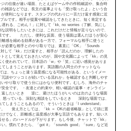
ージの往復が速い場面、たとえばゲーム中の作戦確認や、集合時
ィの雑談などでは、長文の返事よりも「受け取ったよ」という合
」が便利になります。スタンプの代わりに一言だけ返す感覚に近
プルです。相手が提案や確認をしてきたときに、短く肯定する
、ごめん！」に対して「kk, no worries（了解、気にし
剣な説明をしたいときには、これだけだと情報が足りないので、
言葉です。 ただし、便利な反面、使う場面は選んだほうが安心
距離感を縮める効果がある一方で、フォーマルな相手に使うと
必要な相手とのやり取りでは、素直に「OK」「Sounds
の連絡に対して「kk」だけ返すと、相手が「読んだのか、理解したの
トとして覚えておきたいのが、国や文化圏によって「kk」の見
広く使われていて、日本語の「w」や「笑」に近い感覚がありま
えてしまうことがあります。英語圏の人同士のチャットなら
っては、ちょっと違う温度感になる可能性がある、というイメー
「冗談やツッコミが続いている流れか」を確認すると判断しやす
短いやり取りで使う分にはかなり便利です。むしろ、海外のチャ
が安全です。 ・友達との約束や、軽い確認の返事・オンライン
く返したいとき 逆に、避けたほうがいいのは次のような場面
う、怒っている、深刻な相談をしているとき 深刻な場面では、
まうこともあるので、そういうときは「I understand」
ぶのが安心です。 覚え方としては、「kk ＝ OKの超省略版」として頭に置
だけでなく、距離感と温度感が大事な言語でもあります。短いス
せる」のハードルが下がります。もし今後、チャットで「kk」
きたら、「got it」「sounds good」「sure」など近