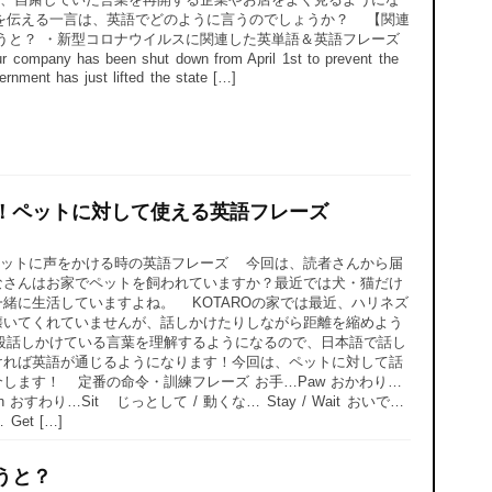
を伝える一言は、英語でどのように言うのでしょうか？ 【関連
うと？ ・新型コロナウイルスに関連した英単語＆英語フレーズ
 has been shut down from April 1st to prevent the
ernment has just lifted the state […]
！ペットに対して使える英語フレーズ
ットに声をかける時の英語フレーズ 今回は、読者さんから届
さんはお家でペットを飼われていますか？最近では犬・猫だけ
緒に生活していますよね。 KOTAROの家では最近、ハリネズ
懐いてくれていませんが、話しかけたりしながら距離を縮めよう
段話しかけている言葉を理解するようになるので、日本語で話し
ければ英語が通じるようになります！今回は、ペットに対して話
します！ 定番の命令・訓練フレーズ お手…Paw おかわり…
 down おすわり…Sit じっとして / 動くな… Stay / Wait おいで…
Get […]
うと？