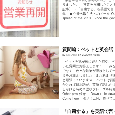
りました。 営業を再開したこと
記事】 ・「自粛する」を英語で言
集 ■ 企業の取引先へのメール Our company
spread of the virus. Since the gov
質問箱：ペットと英会話
by
KOTARO
on
2022年4月15日
ペットを我が家に迎えた時や、ペ
いた質問にお答えします！ みな
でなく、色々な動物が家族として一
ミをお迎えしました！まだあまり
と頑張っていますｗ ペットは普
かければ日本語が、英語で話しか
しかける時の単語やフレーズを紹介
Other paw 伏せ …Down / Lie
Come here ダメ！…No! 降りて… 
「自粛する」を英語で言