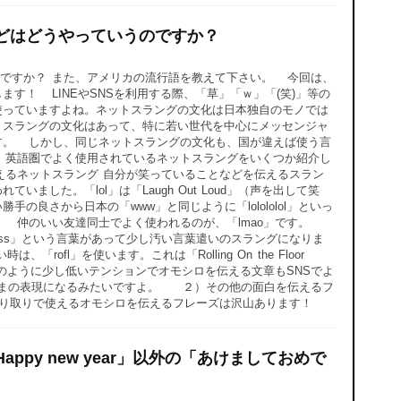
どはどうやっていうのですか？
ですか？ また、アメリカの流行語を教えて下さい。 今回は、
す！ LINEやSNSを利用する際、「草」「ｗ」「(笑)」等の
使っていますよね。ネットスラングの文化は日本独自のモノでは
トスラングの文化はあって、特に若い世代を中心にメッセンジャ
す。 しかし、同じネットスラングの文化も、国が違えば使う言
、英語圏でよく使用されているネットスラングをいくつか紹介し
えるネットスラング 自分が笑っていることなどを伝えるスラン
ていました。「lol」は「Laugh Out Loud」（声を出して笑
の良さから日本の「www」と同じように「lolololol」といっ
 仲のいい友達同士でよく使われるのが、「lmao」です。
通り「Ass」という言葉があって少し汚い言葉遣いのスラングになりま
l」を使います。これは「Rolling On the Floor
」のように少し低いテンションでオモシロを伝える文章もSNSでよ
まんまの表現になるみたいですよ。 ２）その他の面白を伝えるフ
やり取りで使えるオモシロを伝えるフレーズは沢山あります！
ppy new year」以外の「あけましておめで