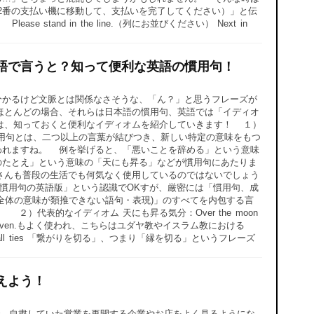
your payment.（2番の支払い機に移動して、支払いを完了してください）」と伝
and in the line.（列にお並びください） Next in
語で言うと？知って便利な英語の慣用句！
分かるけど文脈とは関係なさそうな、「ん？」と思うフレーズが
ほとんどの場合、それらは日本語の慣用句、英語では「イディオ
は、知っておくと便利なイディオムを紹介していきます！ １）
用句とは、二つ以上の言葉が結びつき、新しい特定の意味をもつ
われますね。 例を挙げると、「悪いことを辞める」という意味
のたとえ」という意味の「天にも昇る」などが慣用句にあたりま
さんも普段の生活でも何気なく使用しているのではないでしょう
、「慣用句の英語版」という認識でOKすが、厳密には「慣用句、成
全体の意味が類推できない語句・表現)」のすべてを内包する言
）代表的なイディオム 天にも昇る気分：Over the moon
heaven.もよく使われ、こちらはユダヤ教やイスラム教における
 all ties 「繋がりを切る」、つまり「縁を切る」というフレーズ
えよう！
、自粛していた営業を再開する企業やお店をよく見るようにな