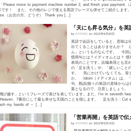
lease move to payment machine number 2, and finish 
です！ また、その他のレジで使える英語フレーズも併せてご紹介します。 Please st
please.（お次の方、どうぞ） Thank you […]
「天にも昇る気分」を英
by
KOTARO
on
2022年6月30日
英語で会話をしていると、意味は
出てくることはありませんか？ 
ム」というものなんです。 今回
慣用句とは？イディオムとは？ 慣
表現のことです。比喩表現とも言
の「足を洗う」や、「嬉しいこと
す。 気にかけていなくても、皆
か。 Idiom（イディオム）は
句、熟語(個々の単語の意味からは
葉となるので、注意しましょう。 ２
飛び越す」というフレーズで喜びを表しています。また、I’m in seventh 
th Heaven、7番目にして最も幸せな天国のことを指します。 足を洗う：Cut
h my hands of ～ […]
「営業再開」を英語で伝
by
KOTARO
on
2022年6月15日
緊急事態宣言が解除されたことで